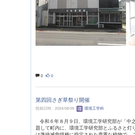
0
0
第四回さぎ草祭り開催
投稿日時 : 2024/08/09
環境工学科
令和６年８月９日、環境工学研究部が「中
題して町内に、環境工学研究部とふるさと灯
は準絶滅危惧種に指定された貴重な植物で、