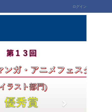
ログイン
n
e
x
t