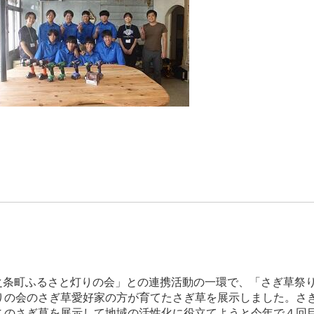
之条町ふるさと灯りの会」との連携活動の一環で、「さぎ草祭
りの会のさぎ草愛好家の方が育てたさぎ草を展示しました。さ
このさぎ草を展示して地域の活性化に役立てようと今年で４回