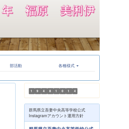
部活動
各種様式
1
9
4
8
1
0
1
4
群馬県立吾妻中央高等学校公式
Instagramアカウント運用方針