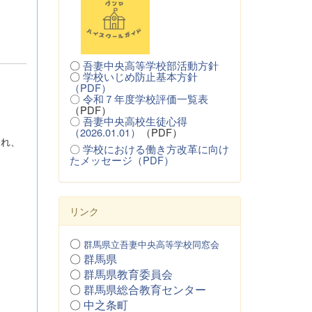
〇
吾妻中央高等学校部活動方針
〇
学校いじめ防止基本方針
（PDF）
〇
令和７年度学校評価一覧表
（PDF）
〇
吾妻中央高校生徒心得
（2026.01.01）
（PDF）
され、
〇
学校における働き方改革に向け
たメッセージ（PDF）
リンク
〇
群馬県立吾妻中央高等学校同窓会
〇
群馬県
〇
群馬県教育委員会
〇
群馬県総合教育センター
〇
中之条町