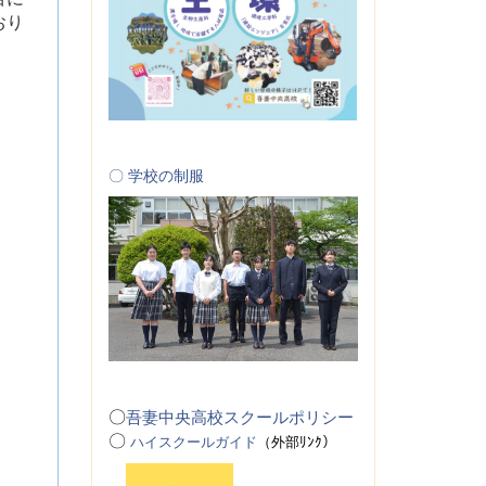
おり
〇 学校の制服
〇
吾妻中央高校スクールポリシー
〇
ハイスクールガイド
（
外
部ﾘﾝｸ）