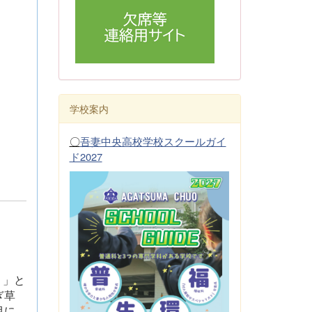
学校案内
〇
吾妻中央高校学校スクールガイ
ド2027
り」と
ぎ草
目に