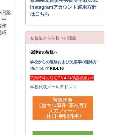
群馬県立吾妻中央高等学校公式
Instagramアカウント運用方針
い旧薬
はこちら
。中
製作
完成
在校生から学校への連絡
保護者の皆様へ
学校からの連絡および欠席等の連絡方
法について
R8.4.16
荒天時等の対応R8.4.24保護者宛.pdf
学校代表メールアドレス