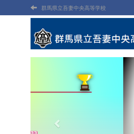
群馬県立吾妻中央高等学校
p
r
e
v
i
o
u
s