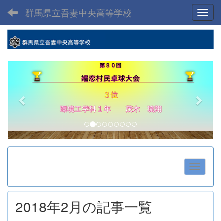
群馬県立吾妻中央高等学校
Toggl
p
n
r
e
e
x
v
t
i
o
u
s
2018年2月の記事一覧