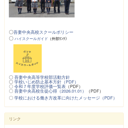
〇
吾妻中央高校スクールポリシー
〇
ハイスクールガイド
（
外
部ﾘﾝｸ）
〇
吾妻中央高等学校部活動方針
〇
学校いじめ防止基本方針（PDF）
〇
令和７年度学校評価一覧表
（PDF）
〇
吾妻中央高校生徒心得（2026.01.01）
（PDF）
〇
学校における働き方改革に向けたメッセージ（PDF）
リンク