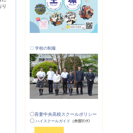
おり
〇 学校の制服
〇
吾妻中央高校スクールポリシー
〇
ハイスクールガイド
（
外
部ﾘﾝｸ）