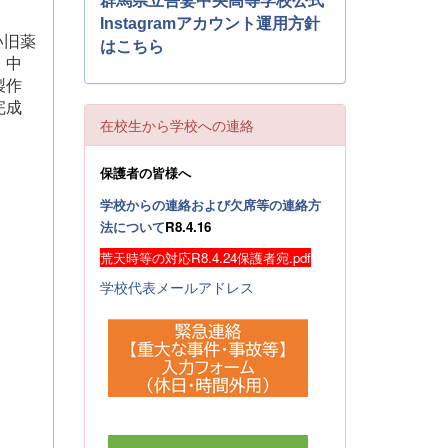
群馬県立吾妻中央高等学校公式
Instagramアカウント運用方針
い旧薬
はこちら
。中
製作
完成
在校生から学校への連絡
保護者の皆様へ
学校からの連絡および欠席等の連絡方
法について
R8.4.16
荒天時等の対応R8.4.24保護者宛.pdf
学校代表メールアドレス