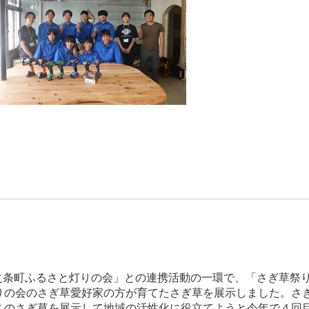
之条町ふるさと灯りの会」との連携活動の一環で、「さぎ草祭
りの会のさぎ草愛好家の方が育てたさぎ草を展示しました。さ
このさぎ草を展示して地域の活性化に役立てようと今年で４回