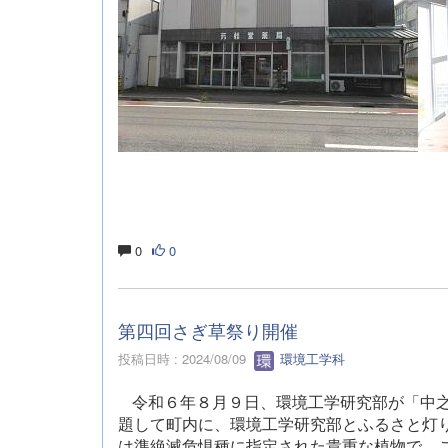
0
0
第四回さぎ草祭り開催
投稿日時 : 2024/08/09
環境工学科
令和６年８月９日、環境工学研究部が「中
題して町内に、環境工学研究部とふるさと灯
は準絶滅危惧種に指定された貴重な植物で、