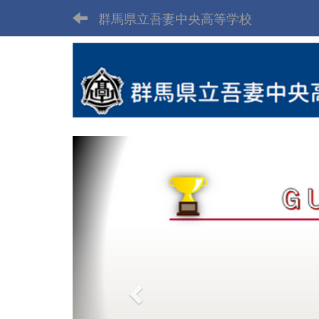
群馬県立吾妻中央高等学校
p
r
e
v
i
o
u
s