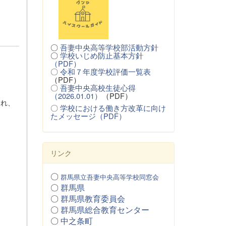
〇
吾妻中央高等学校部活動方針
〇
学校いじめ防止基本方針
（PDF）
〇
令和７年度学校評価一覧表
（PDF）
〇
吾妻中央高校生徒心得
（2026.01.01）
（PDF）
され、
〇
学校における働き方改革に向け
たメッセージ（PDF）
リンク
〇
群馬県立吾妻中央高等学校同窓会
〇
群馬県
〇
群馬県教育委員会
〇
群馬県総合教育センター
〇
中之条町