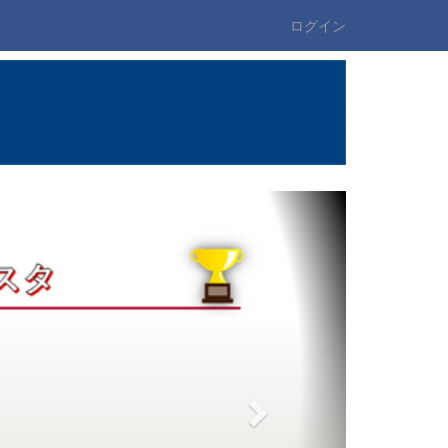
ログイン
n
e
x
t