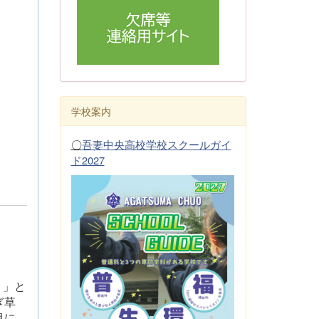
学校案内
〇
吾妻中央高校学校スクールガイ
ド2027
り」と
ぎ草
目に