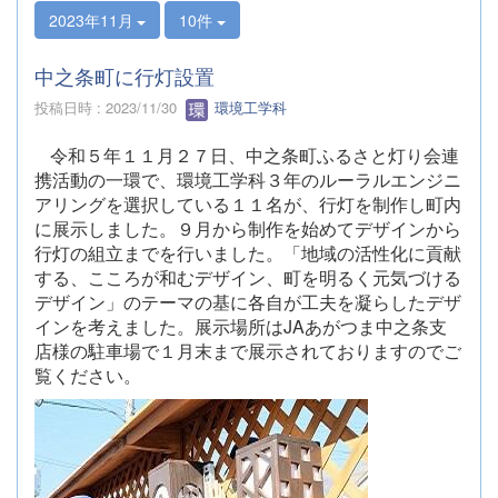
2023年11月
10件
中之条町に行灯設置
投稿日時 : 2023/11/30
環境工学科
令和５年１１月２７日、中之条町ふるさと灯り会連
携活動の一環で、環境工学科３年の
ルーラルエンジニ
アリングを選択している１１名が、行灯を制作し町内
に展示しました。９月から制作を始めてデザインから
行灯の組立までを行いました。「地域の活性化に貢献
する、こころが和むデザイン、町を明るく元気づける
デザイン」のテーマの基に各自が工夫を凝らしたデザ
インを考えました。展示場所はJAあがつま中之条支
店様の駐車場で１月末まで展示されておりますのでご
覧ください。