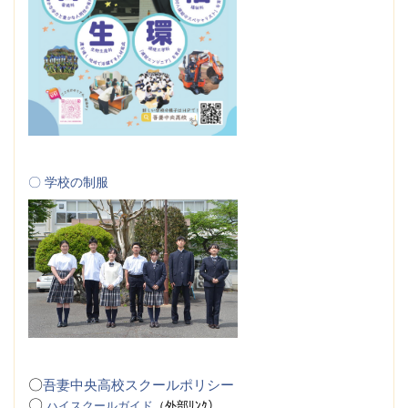
〇 学校の制服
〇
吾妻中央高校スクールポリシー
〇
ハイスクールガイド
（
外
部ﾘﾝｸ）