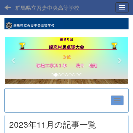
群馬県立吾妻中央高等学校
Toggl
p
n
r
e
e
x
v
t
i
o
u
s
2023年11月の記事一覧