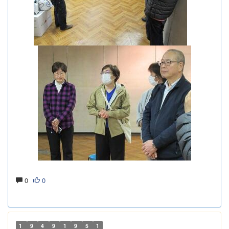
0
0
1
9
4
9
1
9
5
1