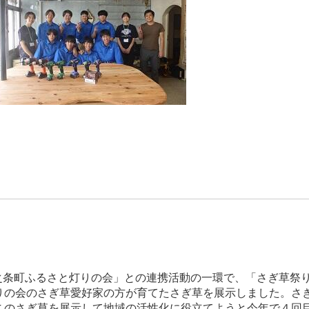
之条町ふるさと灯りの会」との連携活動の一環で、「さぎ草祭
りの会のさぎ草愛好家の方が育てたさぎ草を展示しました。さ
このさぎ草を展示して地域の活性化に役立てようと今年で４回