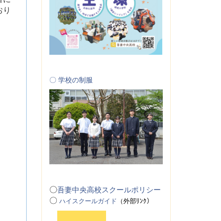
おり
〇 学校の制服
〇
吾妻中央高校スクールポリシー
〇
ハイスクールガイド
（
外
部ﾘﾝｸ）