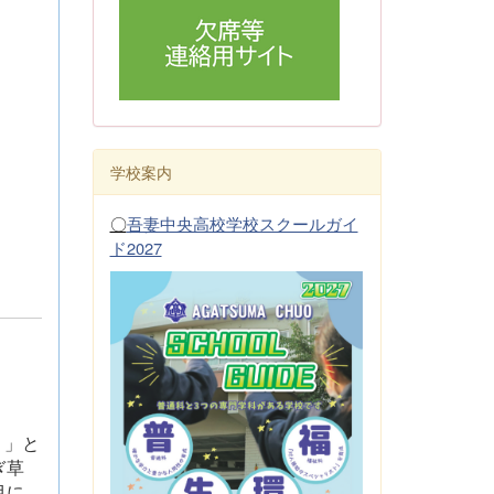
学校案内
〇
吾妻中央高校学校スクールガイ
ド2027
り」と
ぎ草
目に