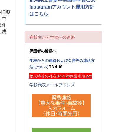
群馬県立吾妻中央高等学校公式
Instagramアカウント運用方針
い旧薬
はこちら
。中
製作
完成
在校生から学校への連絡
保護者の皆様へ
学校からの連絡および欠席等の連絡方
法について
R8.4.16
荒天時等の対応R8.4.24保護者宛.pdf
学校代表メールアドレス