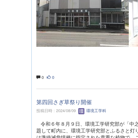
0
0
第四回さぎ草祭り開催
投稿日時 : 2024/08/09
環境工学科
令和６年８月９日、環境工学研究部が「中
題して町内に、環境工学研究部とふるさと灯
は準絶滅危惧種に指定された貴重な植物で、