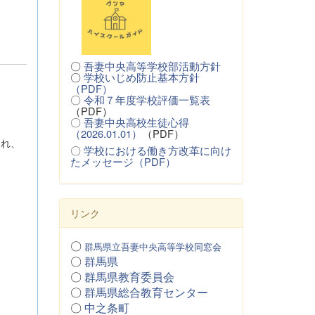
〇
吾妻中央高等学校部活動方針
〇
学校いじめ防止基本方針
（PDF）
〇
令和７年度学校評価一覧表
（PDF）
〇
吾妻中央高校生徒心得
（2026.01.01）
（PDF）
され、
〇
学校における働き方改革に向け
たメッセージ（PDF）
リンク
〇
群馬県立吾妻中央高等学校同窓会
〇
群馬県
〇
群馬県教育委員会
〇
群馬県総合教育センター
〇
中之条町