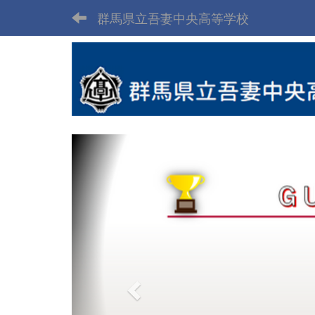
群馬県立吾妻中央高等学校
p
r
e
v
i
o
u
s