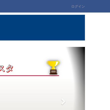
ログイン
n
e
x
t