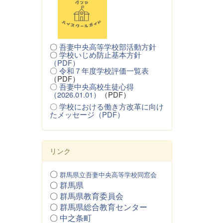
〇
吾妻中央高等学校部活動方針
〇
学校いじめ防止基本方針
（PDF）
〇
令和７年度学校評価一覧表
（PDF）
〇
吾妻中央高校生徒心得
（2026.01.01）
（PDF）
〇
学校における働き方改革に向け
たメッセージ（PDF）
リンク
〇
群馬県立吾妻中央高等学校同窓会
〇
群馬県
〇
群馬県教育委員会
〇
群馬県総合教育センター
〇
中之条町