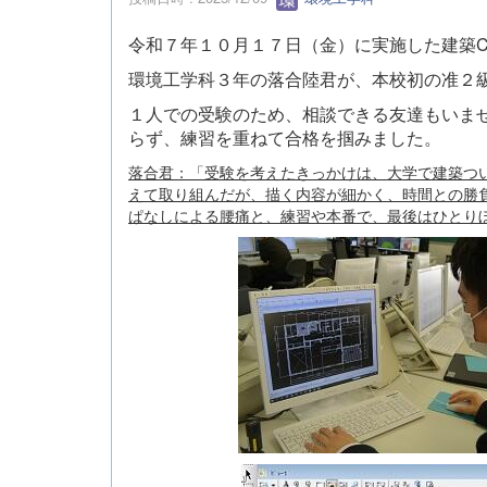
令和７年１０月１７日（金）に実施した建築C
環境工学科３年の落合陸君が、本校初の准２
１人での受験のため、相談できる友達もいま
らず、練習を重ねて合格を掴みました。
落合君：「受験を考えたきっかけは、大学で建築つ
えて取り組んだが、描く内容が細かく、時間との勝
ぱなしによる腰痛と、練習や本番で、最後はひとり