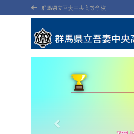
群馬県立吾妻中央高等学校
p
r
e
v
i
o
u
s