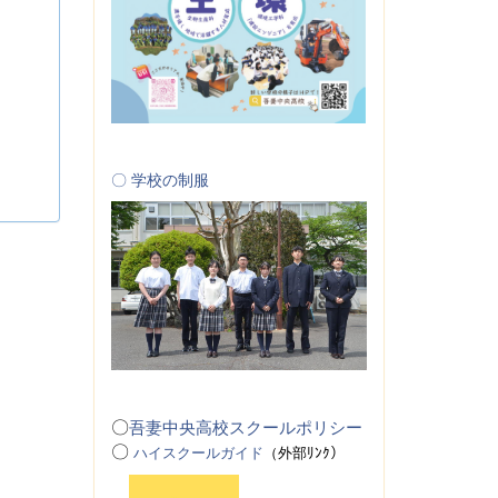
〇 学校の制服
〇
吾妻中央高校スクールポリシー
〇
ハイスクールガイド
（
外
部ﾘﾝｸ）