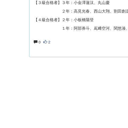
【３級合格者】３年：小金澤蓮汰、丸山慶
２年：高見光春、西山大翔、割田創
【４級合格者】２年：小板橋陽登
１年：阿部券斗、嶌﨑空河、関悠湊、髙平蓮
0
2