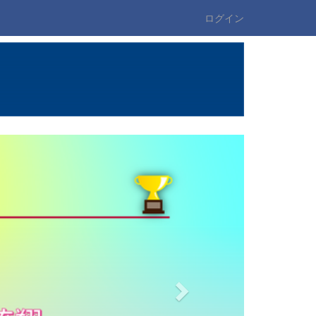
ログイン
n
e
x
t