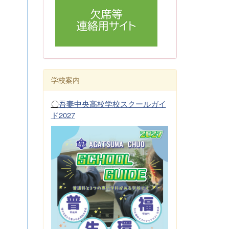
学校案内
〇
吾妻中央高校学校スクールガイ
ド2027