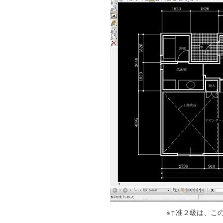
※↑准２級は、こ