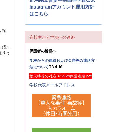
群馬県立吾妻中央高等学校公式
Instagramアカウント運用方針
はこちら
も頼
在校生から学校への連絡
を踏ま
保護者の皆様へ
座りっ
学校からの連絡および欠席等の連絡方
法について
R8.4.16
荒天時等の対応R8.4.24保護者宛.pdf
学校代表メールアドレス