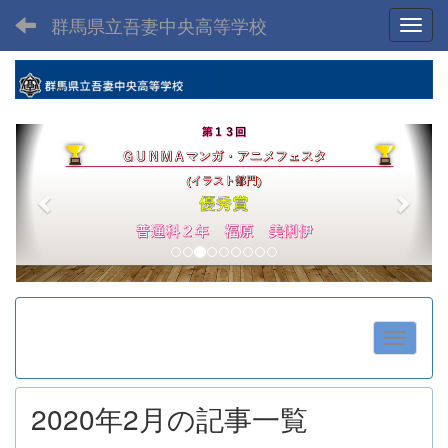
群馬県立吾妻中央高等学校
Toggl
p
n
r
e
e
x
v
t
i
o
u
s
2020年2月の記事一覧