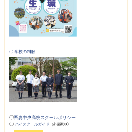
〇 学校の制服
〇
吾妻中央高校スクールポリシー
〇
ハイスクールガイド
（
外
部ﾘﾝｸ）