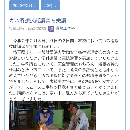
2020年2月
20件
ガス溶接技能講習を受講
投稿日時 : 2020/02/09
環境工学科
令和２年２月８日、９日の２日間、本校においてガス溶接
技能講習が実施されました。
埼玉県より、一般財団法人労働安全衛生管理協会の方々に
お越しいただき、学科講習と実技講習を実施していただきま
した。学科講習において、安全管理はもちろん、溶接器具の
仕組みと扱い方について、また、過去の事故例なども細かく
教えていただき、ガス溶接に対する多くの知識を得ることが
できました。そして、実技講習では、その知識を活かすこと
ができ、スムーズに事故や怪我も無く終えることができまし
た。講師の方々には、寒い中、遠方から来ていただきありが
とうございました。