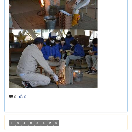
0
0
1
9
4
9
3
4
2
0