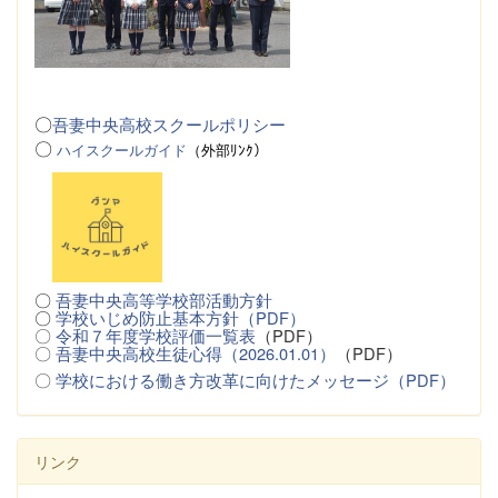
〇
吾妻中央高校スクールポリシー
〇
ハイスクールガイド
（
外
部ﾘﾝｸ）
〇
吾妻中央高等学校部活動方針
〇
学校いじめ防止基本方針（PDF）
〇
令和７年度学校評価一覧表
（PDF）
〇
吾妻中央高校生徒心得（2026.01.01）
（PDF）
〇
学校における働き方改革に向けたメッセージ（PDF）
リンク