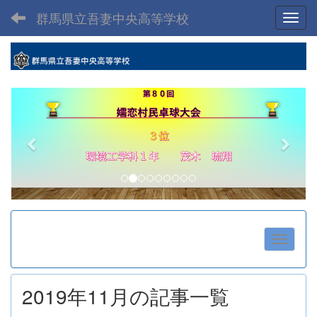
群馬県立吾妻中央高等学校
Toggl
p
n
r
e
e
x
v
t
i
o
u
s
2019年11月の記事一覧