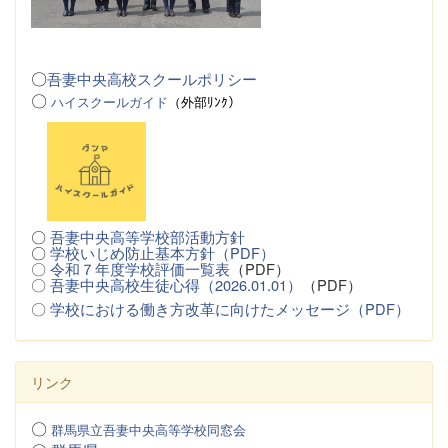
〇
吾妻中央高校スクールポリシー
〇
ハイスクールガイド
（
外
部ﾘﾝｸ）
〇
吾妻中央高等学校部活動方針
〇
学校いじめ防止基本方針（PDF）
〇
令和７年度学校評価一覧表
（PDF）
〇
吾妻中央高校生徒心得（2026.01.01）
（PDF）
〇
学校における働き方改革に向けたメッセージ（PDF）
リンク
〇
群馬県立吾妻中央高等学校同窓会