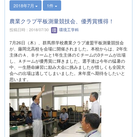
2018年7月
1件
農業クラブ平板測量競技会、優秀賞獲得！
投稿日時 : 2018/07/30
環境工学科
7月26日（木）、群馬県学校農業クラブ連盟平板測量競技会
が、藤岡北高校を会場に開催されました。本校からは、2年生
主体のＡ、Ｂチームと1年生主体のＣチームの3チームが出場
し、Ａチームが優秀賞に輝きました。選手達は今年の猛暑の
中、一生懸命練習に励み大会に挑みましたが惜しくも全国大
会への出場は逃してしまいました。来年度へ期待をしたいと
思います。