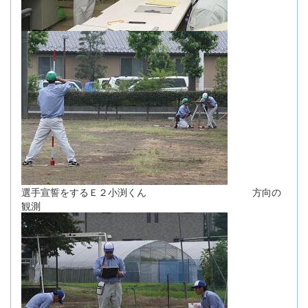
選手宣誓をするＥ２小渕くん 方向の
観測