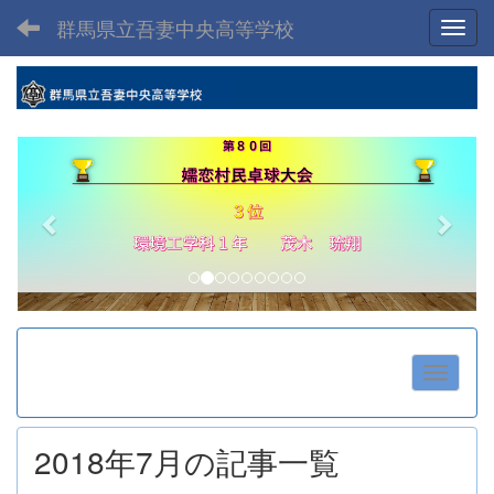
群馬県立吾妻中央高等学校
Toggl
p
n
r
e
e
x
v
t
i
o
u
s
2018年7月の記事一覧