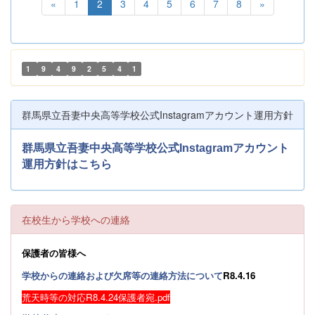
«
1
2
3
4
5
6
7
8
»
1
9
4
9
2
5
4
1
群馬県立吾妻中央高等学校公式Instagramアカウント運用方針
群馬県立吾妻中央高等学校公式Instagramアカウント
運用方針はこちら
在校生から学校への連絡
保護者の皆様へ
学校からの連絡および欠席等の連絡方法について
R8.4.16
荒天時等の対応R8.4.24保護者宛.pdf