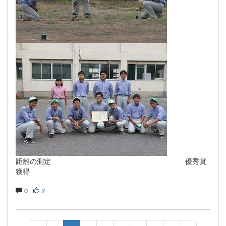
距離の測定 優秀賞
獲得
0
2