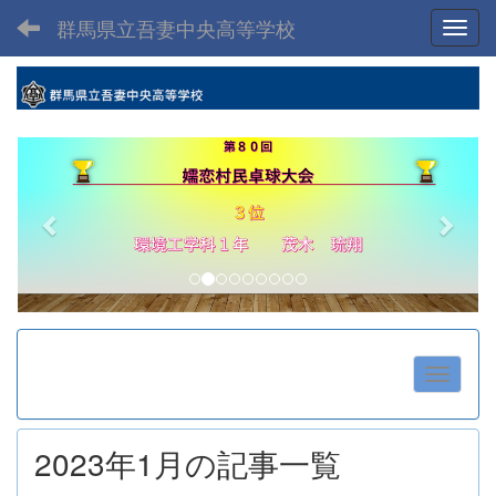
群馬県立吾妻中央高等学校
Toggl
p
n
r
e
e
x
v
t
i
o
u
s
2023年1月の記事一覧