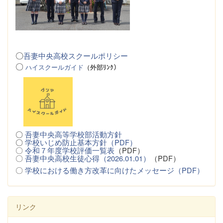
〇
吾妻中央高校スクールポリシー
〇
ハイスクールガイド
（
外
部ﾘﾝｸ）
〇
吾妻中央高等学校部活動方針
〇
学校いじめ防止基本方針（PDF）
〇
令和７年度学校評価一覧表
（PDF）
〇
吾妻中央高校生徒心得（2026.01.01）
（PDF）
〇
学校における働き方改革に向けたメッセージ（PDF）
リンク