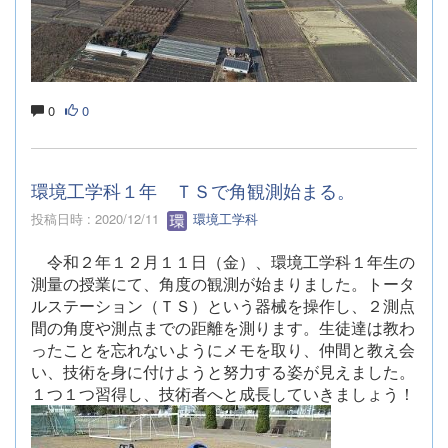
0
0
環境工学科１年 ＴＳで角観測始まる。
投稿日時 : 2020/12/11
環境工学科
令和２年１２月１１日（金）、環境工学科１年生の
測量の授業にて、角度の観測が始まりました。トータ
ルステーション（ＴＳ）という器械を操作し、２測点
間の角度や測点までの距離を測ります。生徒達は教わ
ったことを忘れないようにメモを取り、仲間と教え会
い、技術を身に付けようと努力する姿が見えました。
１つ１つ習得し、技術者へと成長していきましょう！