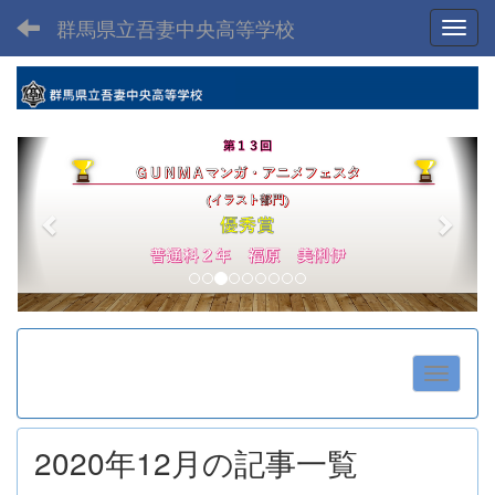
群馬県立吾妻中央高等学校
Toggl
p
n
r
e
e
x
v
t
i
o
u
s
2020年12月の記事一覧