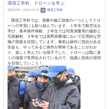
環境工学科、ドローンを学ぶ
投稿日時 : 2020/12/19
環境工学科
環境工学科では、測量や施工技術の一つとしてドロ
ーンの学習にも取り組んでいます。１年生で航空法を
学び、基本操作体験、２年生では写真測量用の撮影と
写真解析、３年生では美野原農場において応用的な空
撮の実践を目指しています。最初は操作に抵抗がある
生徒も、やってみると操作が簡単であることがわか
り、楽しく学んでいる様子でした。ドローンは既に多
くの場面で実用化されているので、知識と技術の習得
を目指していこう！