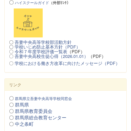
〇
ハイスクールガイド
（
外
部ﾘﾝｸ）
〇
吾妻中央高等学校部活動方針
〇
学校いじめ防止基本方針（PDF）
〇
令和７年度学校評価一覧表
（PDF）
〇
吾妻中央高校生徒心得（2026.01.01）
（PDF）
〇
学校における働き方改革に向けたメッセージ（PDF）
リンク
〇
群馬県立吾妻中央高等学校同窓会
〇
群馬県
〇
群馬県教育委員会
〇
群馬県総合教育センター
〇
中之条町