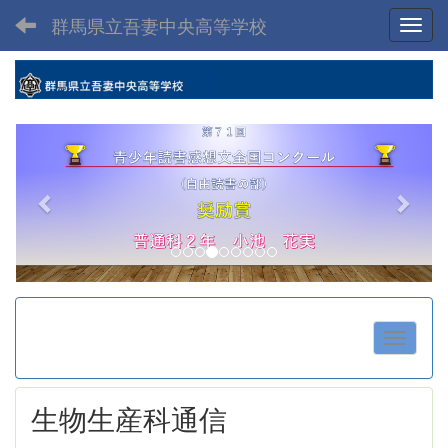
群馬県立吾妻中央高等学校
Toggl
p
n
r
e
e
x
v
t
i
o
u
s
生物生産科通信