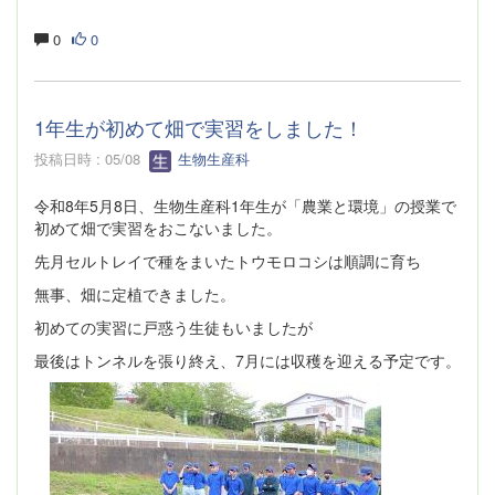
0
0
1年生が初めて畑で実習をしました！
投稿日時 : 05/08
生物生産科
令和8年5月8日、生物生産科1年生が「農業と環境」の授業で
初めて畑で実習をおこないました。
先月セルトレイで種をまいたトウモロコシは順調に育ち
無事、畑に定植できました。
初めての実習に戸惑う生徒もいましたが
最後はトンネルを張り終え、7月には収穫を迎える予定です。