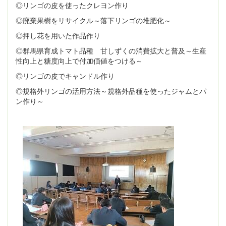
◎リンゴの皮を使ったクレヨン作り
◎廃棄果樹をリサイクル～落下リンゴの堆肥化～
◎押し花を用いた作品作り
◎群馬県育成トマト品種 甘しずくの消費拡大と普及～生産
性向上と糖度向上で付加価値をつける～
◎リンゴの皮でキャンドル作り
◎規格外リンゴの活用方法～規格外品種を使ったジャムとパ
ン作り～