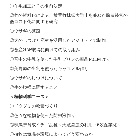
◎羊毛加工と羊の名前決定
◎竹の飼料化による、放置竹林拡大防止を兼ねた酪農経営の
低コスト化に関する研究
◎ウサギの繁殖
◎犬のしつけと廃材を活用したアジリティの制作
◎畜産GAP取得に向けての取り組み
◎吾中の牛乳を使った牛乳プリンの商品化に向けて
◎美野原の生乳を使ったキャラメル作り
◎ウサギのしつけについて
◎牛の模様に関すること
＜植物科学コース＞
◎ドクダミの軟膏づくり
◎色々な植物を使った防虫液作り
◎群馬県育成イチゴ品種～天敵昆虫の利用・6次産業化～
◎植物は気温や環境によってどう変わるか