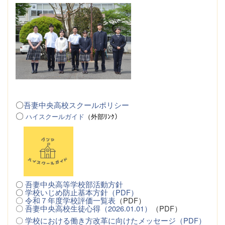
〇
吾妻中央高校スクールポリシー
〇
ハイスクールガイド
（
外
部ﾘﾝｸ）
〇
吾妻中央高等学校部活動方針
〇
学校いじめ防止基本方針（PDF）
〇
令和７年度学校評価一覧表
（PDF）
〇
吾妻中央高校生徒心得（2026.01.01）
（PDF）
〇
学校における働き方改革に向けたメッセージ（PDF）