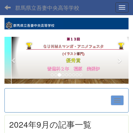
群馬県立吾妻中央高等学校
Toggl
p
n
r
e
e
x
v
t
i
o
u
s
2024年9月の記事一覧