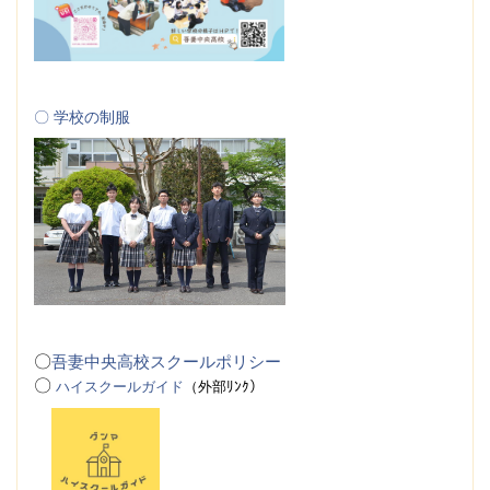
〇 学校の制服
〇
吾妻中央高校スクールポリシー
〇
ハイスクールガイド
（
外
部ﾘﾝｸ）