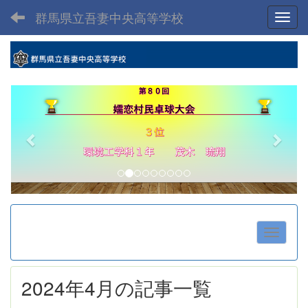
群馬県立吾妻中央高等学校
Toggl
p
n
r
e
e
x
v
t
i
o
u
s
2024年4月の記事一覧