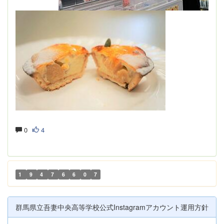
0
4
1
9
4
7
6
6
0
7
群馬県立吾妻中央高等学校公式Instagramアカウント運用方針