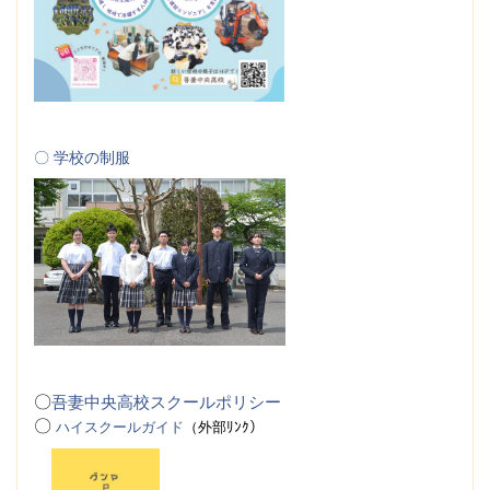
〇 学校の制服
〇
吾妻中央高校スクールポリシー
〇
ハイスクールガイド
（
外
部ﾘﾝｸ）