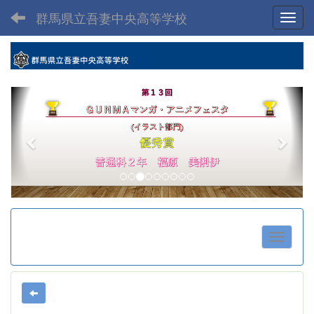
群馬県立吾妻中央高等学校
Toggl
p
n
r
e
e
x
v
t
i
o
u
s