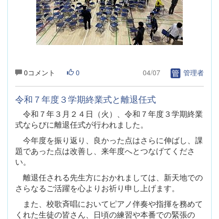
0コメント
0
04/07
管理者
令和７年度３学期終業式と離退任式
令和７年３月２４日（火）、令和７年度３学期終業
式ならびに離退任式が行われました。
今年度を振り返り、良かった点はさらに伸ばし、課
題であった点は改善し、来年度へとつなげてくださ
い。
離退任される先生方におかれましては、新天地での
さらなるご活躍を心よりお祈り申し上げます。
また、校歌斉唱においてピアノ伴奏や指揮を務めて
くれた生徒の皆さん、日頃の練習や本番での緊張の