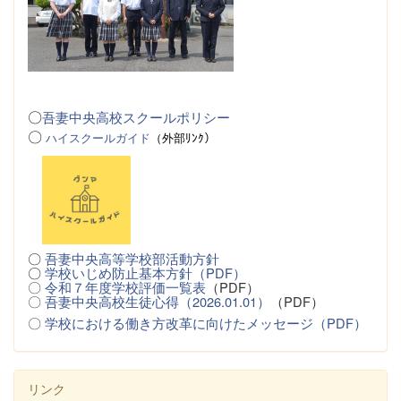
〇
吾妻中央高校スクールポリシー
〇
ハイスクールガイド
（
外
部ﾘﾝｸ）
〇
吾妻中央高等学校部活動方針
〇
学校いじめ防止基本方針（PDF）
〇
令和７年度学校評価一覧表
（PDF）
〇
吾妻中央高校生徒心得（2026.01.01）
（PDF）
〇
学校における働き方改革に向けたメッセージ（PDF）
リンク