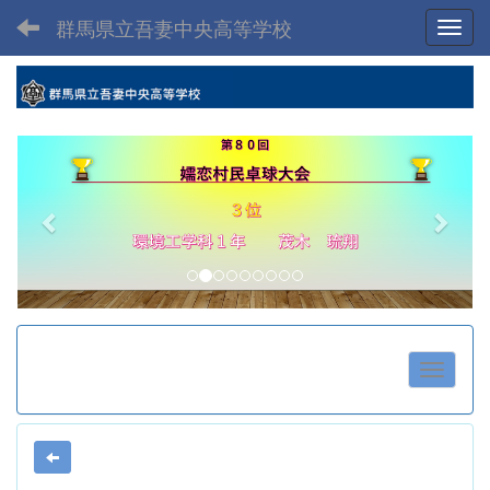
群馬県立吾妻中央高等学校
Toggl
p
n
r
e
e
x
v
t
i
o
u
s