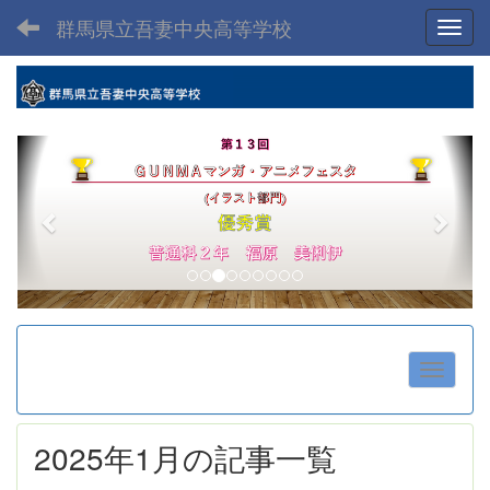
群馬県立吾妻中央高等学校
Toggl
p
n
r
e
e
x
v
t
i
o
u
s
2025年1月の記事一覧