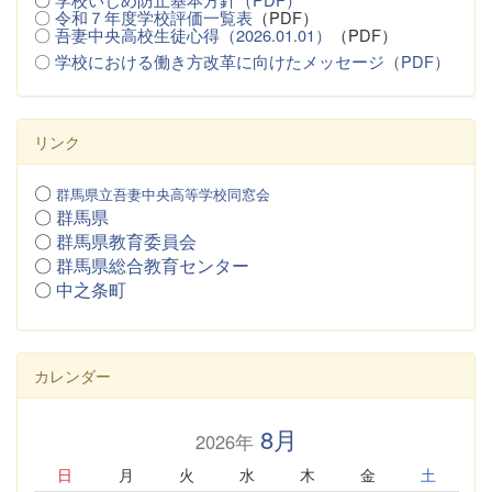
〇
令和７年度学校評価一覧表
（PDF）
〇
吾妻中央高校生徒心得（2026.01.01）
（PDF）
〇
学校における働き方改革に向けたメッセージ（PDF）
リンク
〇
群馬県立吾妻中央高等学校同窓会
〇
群馬県
〇
群馬県教育委員会
〇
群馬県総合教育センター
〇
中之条町
カレンダー
8月
2026年
日
月
火
水
木
金
土