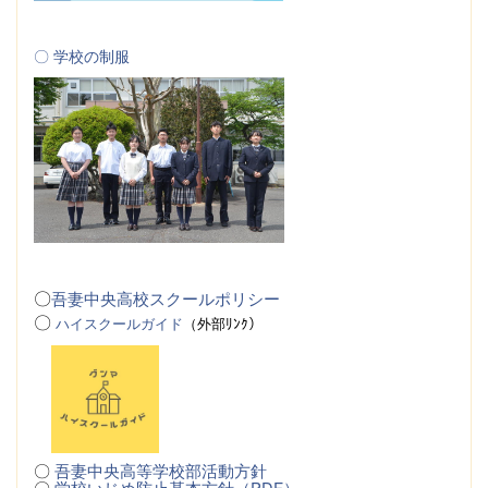
〇 学校の制服
〇
吾妻中央高校スクールポリシー
〇
ハイスクールガイド
（
外
部ﾘﾝｸ）
〇
吾妻中央高等学校部活動方針
〇
学校いじめ防止基本方針（PDF）