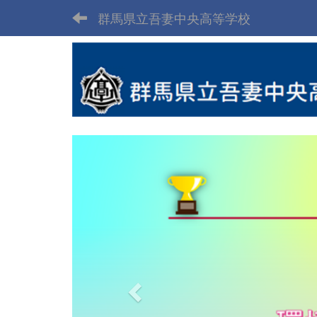
群馬県立吾妻中央高等学校
p
r
e
v
i
o
u
s