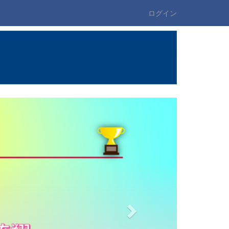
ログイン
n
e
x
t