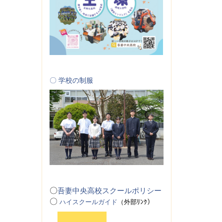
〇 学校の制服
〇
吾妻中央高校スクールポリシー
〇
ハイスクールガイド
（
外
部ﾘﾝｸ）