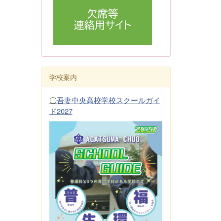
学校案内
〇
吾妻中央高校学校スクールガイ
ド2027