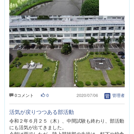
0コメント
0
2020/07/06
管理者
活気が戻りつつある部活動
令和２年６月２５（木）
、中間試験も終わり、部活動
にも活気が出てきました。
今朝は雨でしたが、陸上競技部の生徒は、軒下や校舎