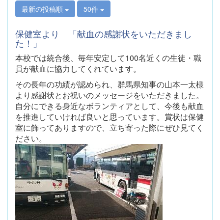
最新の投稿順
50件
保健室より 「献血の感謝状をいただきまし
た！」
本校では統合後、毎年安定して
100
名近くの生徒・職
員が献血に協力してくれています。
その長年の功績が認められ、群馬県知事の山本一太様
より感謝状とお祝いのメッセージをいただきました。
自分にできる身近なボランティアとして、今後も献血
を推進していければ良いと思っています。賞状は保健
室に飾ってありますので、立ち寄った際にぜひ見てく
ださい。