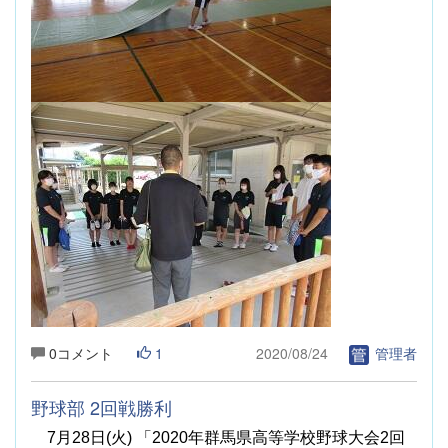
0コメント
1
2020/08/24
管理者
野球部 2回戦勝利
7
月
28
日
(
火
)
「
2020
年群馬県高等学校野球大会
2
回