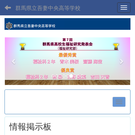
群馬県立吾妻中央高等学校
Toggl
p
n
r
e
e
x
v
t
i
o
u
s
情報掲示板