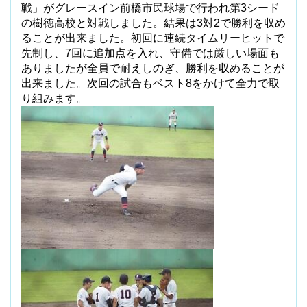
戦」がグレースイン前橋市民球場で行われ第
3
シード
の樹徳高校と対戦しました。結果は
3
対
2
で勝利を収め
ることが出来ました。初回に連続タイムリーヒットで
先制し、
7
回に追加点を入れ、守備では厳しい場面も
ありましたが全員で耐えしのぎ、勝利を収めることが
出来ました。次回の試合もベスト
8
をかけて全力で取
り組みます。