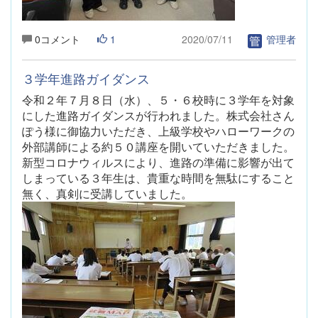
0コメント
1
2020/07/11
管理者
３学年進路ガイダンス
令和２年７月８日（水）
、５・６校時に３学年を対象
にした進路ガイダンスが行われました。株式会社さん
ぽう様に御協力いただき、上級学校やハローワークの
外部講師による約５０講座を開いていただきました。
新型コロナウィルスにより、進路の準備に影響が出て
しまっている３年生は、貴重な時間を無駄にすること
無く、真剣に受講していました。