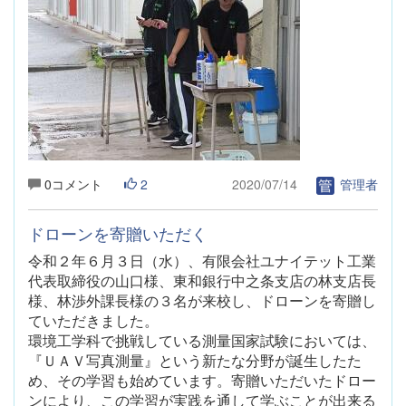
0コメント
2
2020/07/14
管理者
ドローンを寄贈いただく
令和２年６月３日（水）、有限会社ユナイテット工業
代表取締役の山口様、東和銀行中之条支店の林支店長
様、林渉外課長様の３名が来校し、ドローンを寄贈し
ていただきました。
環境工学科で挑戦している測量国家試験においては、
『ＵＡＶ写真測量』という新たな分野が誕生したた
め、その学習も始めています。寄贈いただいたドロー
ンにより、この学習が実践を通して学ぶことが出来る