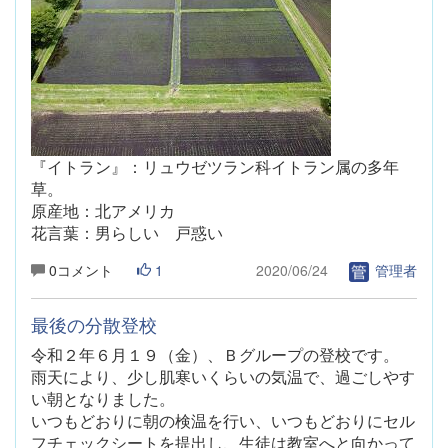
『イトラン』：
リュウゼツラン科イトラン属の多年
草。
原産地：北アメリカ
花言葉：男らしい 戸惑い
0コメント
1
2020/06/24
管理者
最後の分散登校
令和２年６月１９（金）
、Ｂグループの登校です。
雨天により、少し肌寒いくらいの気温で、過ごしやす
い朝となりました。
いつもどおりに朝の検温を行い、いつもどおりにセル
フチェックシートを提出し、生徒は教室へと向かって