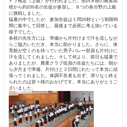
ＦＪ検定（上級）が行われました。県内８校の農業高
校から約230名の生徒が参加し、８つの各分野の上級
に挑戦しました。
猛暑の中でしたが、参加生徒は１問20秒という制限時
間に集中して回答し、最後まで必死に考え抜いている
様子でした。
各校の先生方には、準備から片付けまで汗を流しなが
らご協力いただき、本当に助かりました。さらに、体
育館が空くのを待っていた男子バレー部員も片付けに
汗を流してくれました。そして何より、前日も猛暑で
ありましたが、農業クラブ役員の生徒たちには、朝か
ら夕方まで準備、片付けと２日間にわたって本当に頑
張ってくれました。体調不良者も出ず、滞りなく終え
られたのは皆々様のおかげです。本当にありがとうご
ざいました。