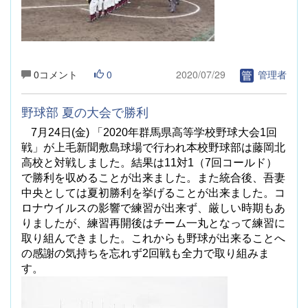
0コメント
0
2020/07/29
管理者
野球部 夏の大会で勝利
7
月
24
日
(
金
)
「
2020
年群馬県高等学校野球大会
1
回
戦」が上毛新聞敷島球場で行われ本校野球部は藤岡北
高校と対戦しました。結果は
11
対
1
（
7
回コールド）
で勝利を収めることが出来ました。また統合後、吾妻
中央としては夏初勝利を挙げることが出来ました。コ
ロナウイルスの影響で練習が出来ず、厳しい時期もあ
りましたが、練習再開後はチーム一丸となって練習に
取り組んできました。これからも野球が出来ることへ
の感謝の気持ちを忘れず
2
回戦も全力で取り組みま
す。