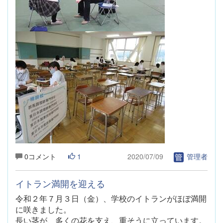
0コメント
1
2020/07/09
管理者
イトラン満開を迎える
令和２年７月３日（金）
、学校のイトランがほぼ満開
に咲きました。
長い茎が、多くの花を支え、重そうに立っています。