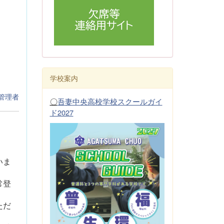
学校案内
管理者
〇
吾妻中央高校学校スクールガイ
ド2027
いま
常登
ただ