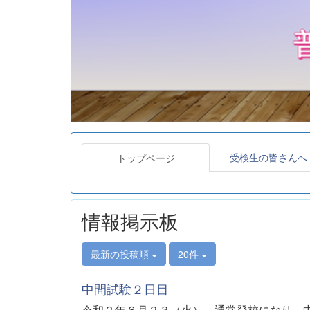
受検生の皆さんへ
トップページ
情報掲示板
最新の投稿順
20件
中間試験２日目
令和２年６月２３（火）
、通常登校になり、