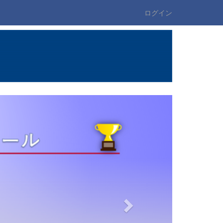
ログイン
n
e
x
t