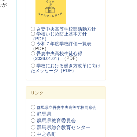
なが
〇
吾妻中央高等学校部活動方針
〇
学校いじめ防止基本方針
（PDF）
〇
令和７年度学校評価一覧表
（PDF）
〇
吾妻中央高校生徒心得
（2026.01.01）
（PDF）
〇
学校における働き方改革に向け
たメッセージ（PDF）
リンク
〇
群馬県立吾妻中央高等学校同窓会
〇
群馬県
〇
群馬県教育委員会
〇
群馬県総合教育センター
〇
中之条町