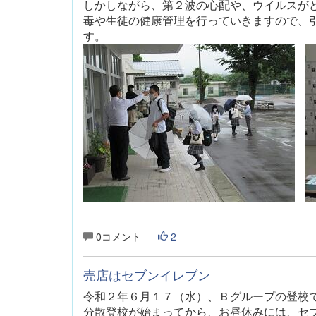
しかしながら、第２波の心配や、ウイルスが
毒や生徒の健康管理を行っていきますので、
す。
0コメント
2
売店はセブンイレブン
令和２年６月１７（水）
、Ｂグループの登校
分散登校が始まってから、お昼休みには、セ