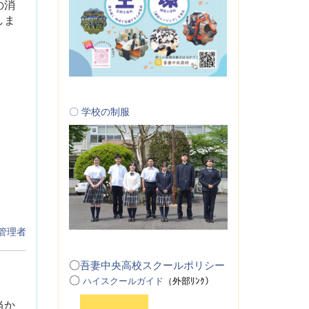
の消
しま
〇 学校の制服
管理者
〇
吾妻中央高校スクールポリシー
〇
ハイスクールガイド
（
外
部ﾘﾝｸ）
当か