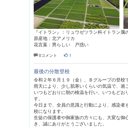
『イトラン』：
リュウゼツラン科イトラン属
原産地：北アメリカ
花言葉：男らしい 戸惑い
0コメント
1
最後の分散登校
令和２年６月１９（金）
、Ｂグループの登校
雨天により、少し肌寒いくらいの気温で、過
いつもどおりに朝の検温を行い、いつもどお
す。
今日まで、全員の意識と行動により、感染者
校になります。
生徒の保護者や御家族の方々にも、大変な御
き、誠にありがとうございました。