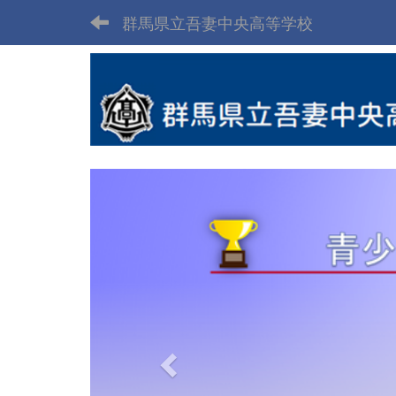
群馬県立吾妻中央高等学校
p
r
e
v
i
o
u
s