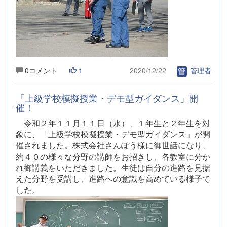
0コメント
1
2020/12/22
管理者
「上級学校模擬授業・デモ型ガイダンス」開
催！
令和２年１１月１１日（水）、１年生と２年生を対
象に、「上級学校模擬授業・デモ型ガイダンス」が開
催されました。株式会社さんぽう様に御世話になり、
約４０の様々な分野の講師をお招きし、各教室に分か
れ御講義をいただきました。生徒は自分の進路を見据
えた分野を受講し、進路への意識を高めている様子で
した。