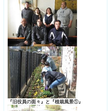
『旧役員の面々』と『植栽風景①』