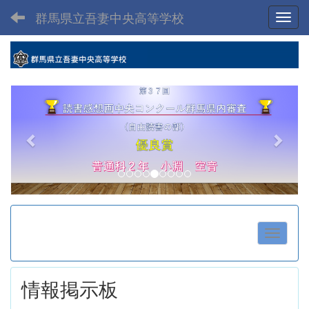
群馬県立吾妻中央高等学校
Toggl
p
n
r
e
e
x
v
t
i
o
u
s
情報掲示板