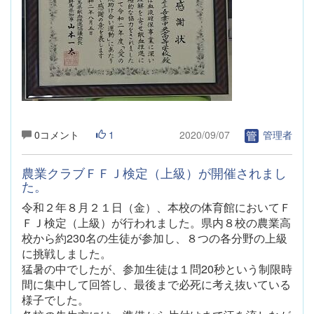
0コメント
1
2020/09/07
管理者
農業クラブＦＦＪ検定（上級）が開催されまし
た。
令和２年８月２１日（金）、本校の体育館においてＦ
ＦＪ検定（上級）が行われました。県内８校の農業高
校から約230名の生徒が参加し、８つの各分野の上級
に挑戦しました。
猛暑の中でしたが、参加生徒は１問20秒という制限時
間に集中して回答し、最後まで必死に考え抜いている
様子でした。