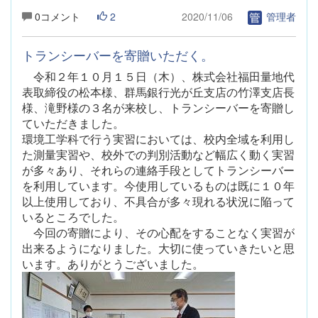
0コメント
2
2020/11/06
管理者
トランシーバーを寄贈いただく。
令和２年１０月１５日（木）、株式会社福田量地代
表取締役の松本様、群馬銀行光が丘支店の竹澤支店長
様、滝野様の３名が来校し、トランシーバーを寄贈し
ていただきました。
環境工学科で行う実習においては、校内全域を利用し
た測量実習や、校外での判別活動など幅広く動く実習
が多々あり、それらの連絡手段としてトランシーバー
を利用しています。今使用しているものは既に１０年
以上使用しており、不具合が多々現れる状況に陥って
いるところでした。
今回の寄贈により、その心配をすることなく実習が
出来るようになりました。大切に使っていきたいと思
います。ありがとうございました。