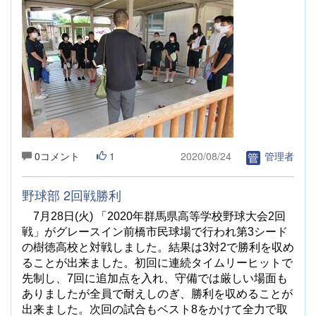
0コメント
1
2020/08/24
管理者
野球部 2回戦勝利
7
月
28
日
(
火
)
「
2020
年群馬県高等学校野球大会
2
回
戦」がグレースイン前橋市民球場で行われ第
3
シード
の樹徳高校と対戦しました。結果は
3
対
2
で勝利を収め
ることが出来ました。初回に連続タイムリーヒットで
先制し、
7
回に追加点を入れ、守備では厳しい場面も
ありましたが全員で耐えしのぎ、勝利を収めることが
出来ました。次回の試合もベスト
8
をかけて全力で取