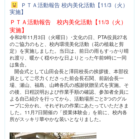
ＰＴＡ活動報告 校内美化活動【11/3（火）
実施】
ＰＴＡ活動報告 校内美化活動【11/3（火）
実施】
令和
2
年
11
月
3
日（火曜日）･文化の日、
PTA
役員
27
名
のご協力のもと、校内環境美化活動（花の植栽と剪
定）を実施しました。
当日は、前日の雨もすっかり晴
れ渡り、暖かく穏やかな日よりとった午前
9
時に一同
は集合。
開会式として山田会長と澤田校長の挨拶後、本部役
員としてご尽力くださった前会長石関、前副会長一
場、瀬山、福島、山﨑各氏の感謝状贈呈式を実施。
そ
の後、日程説明および作業手順の確認、参加者全員に
よる自己紹介を行ってから、活動場所ごと
3
つのグル
ープに分かれ、それぞれの作業にあたっていただきま
した。
11
月
7
日開催の「授業体験会」を前に、校内各
所がスッキリ華やかな装いとなりました。