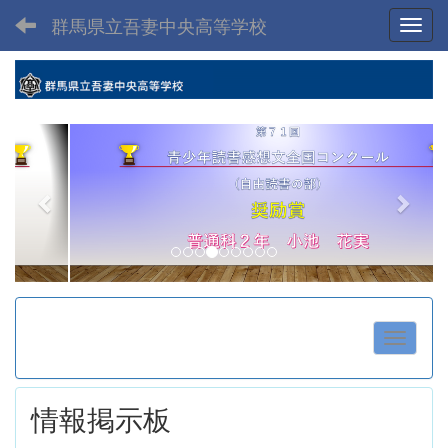
群馬県立吾妻中央高等学校
Toggl
p
n
r
e
e
x
v
t
i
o
u
s
情報掲示板