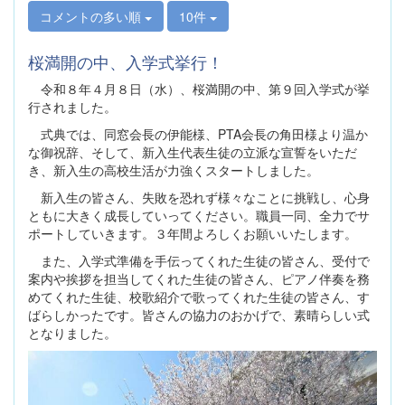
コメントの多い順
10件
桜満開の中、入学式挙行！
令和８年４月８日（水）、桜満開の中、第９回入学式が挙
行されました。
式典では、同窓会長の伊能様、PTA会長の角田様より温か
な御祝辞、そして、新入生代表生徒の立派な宣誓をいただ
き、新入生の高校生活が力強くスタートしました。
新入生の皆さん、失敗を恐れず様々なことに挑戦し、心身
ともに大きく成長していってください。職員一同、全力でサ
ポートしていきます。３年間よろしくお願いいたします。
また、入学式準備を手伝ってくれた生徒の皆さん、受付で
案内や挨拶を担当してくれた生徒の皆さん、ピアノ伴奏を務
めてくれた生徒、校歌紹介で歌ってくれた生徒の皆さん、す
ばらしかったです。皆さんの協力のおかげで、素晴らしい式
となりました。