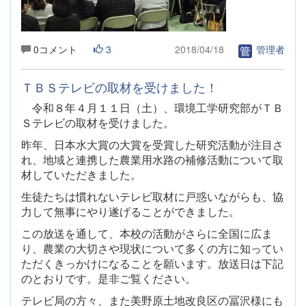
0コメント
3
2018/04/18
管理者
ＴＢＳテレビの取材を受けました！
令和８年４月１１日（土）、環境工学研究部がＴＢ
Ｓテレビの取材を受けました。
昨年、日本水大賞の大賞を受賞した研究活動が注目さ
れ、地域と連携した農業用水路の補修活動について取
材していただきました。
生徒たちは慣れないテレビ取材に戸惑いながらも、協
力して無事にやり遂げることができました。
この放送を通して、本校の活動がさらに全国に広ま
り、農業の大切さや現状について多くの方に知ってい
ただくきっかけになることを願います。放送日は下記
のとおりです。是非ご覧ください。
テレビ局の方々、また美野原土地改良区の冨沢様にも