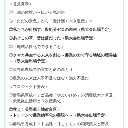
＜意見発表＞
◎一滴の体験から広がる私の路
◎「ただの景色」から「受け継ぐべき遺産」へ
◎私たちが目指す、殺処分ゼロの未来（県大会出場予定）
◎あそこの草、昔は苗だった（県大会出場予定）
◎「地域活性化でできること」
◎クマと共生する未来を創る～農業の力で守る地域の境界線
～（県大会出場予定）
◎美野原農場での実習と命の温もり
◎農業の未来は人手不足ではなく魅力不足だ
＜プロジェクト発表＞
◎群馬県育成イチゴ品種「やよいひめ」の消費拡大と普及
～天敵昆虫活用と６次産業化～
◎救え！美野原土地改良区！
～ドローンで農業効率化の実現へ～（県大会出場予定）
◎群馬県育成トマト品種「甘しずく」の消費拡大と普及