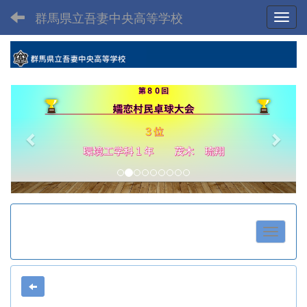
群馬県立吾妻中央高等学校
Toggl
p
n
r
e
e
x
v
t
i
o
u
s