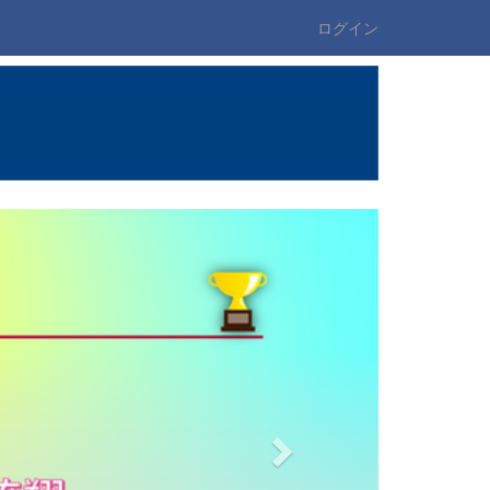
ログイン
n
e
x
t