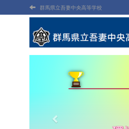
群馬県立吾妻中央高等学校
p
r
e
v
i
o
u
s