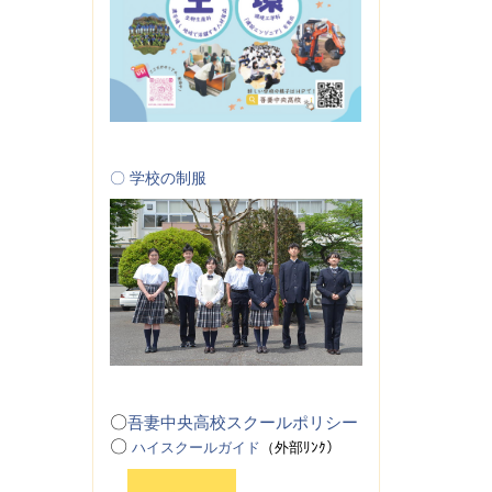
〇 学校の制服
〇
吾妻中央高校スクールポリシー
〇
ハイスクールガイド
（
外
部ﾘﾝｸ）