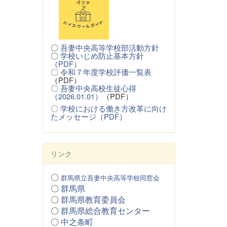
〇
吾妻中央高等学校部活動方針
〇
学校いじめ防止基本方針
（PDF）
〇
令和７年度学校評価一覧表
（PDF）
〇
吾妻中央高校生徒心得
（2026.01.01）
（PDF）
〇
学校における働き方改革に向け
たメッセージ（PDF）
リンク
〇
群馬県立吾妻中央高等学校同窓会
〇
群馬県
〇
群馬県教育委員会
〇
群馬県総合教育センター
〇
中之条町