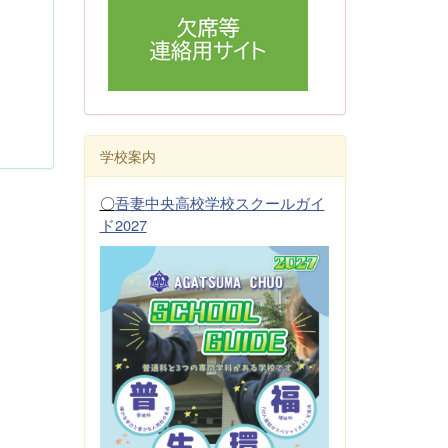
学校案内
〇
吾妻中央高校学校スクールガイ
ド2027