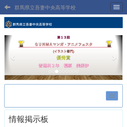
群馬県立吾妻中央高等学校
Toggl
p
n
r
e
e
x
v
t
i
o
u
s
情報掲示板