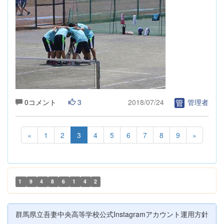
0コメント
3
2018/07/24
管理者
«
1
2
3
4
5
6
7
8
9
»
1
9
4
8
6
1
4
2
群馬県立吾妻中央高等学校公式Instagramアカウント運用方針