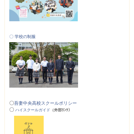
〇 学校の制服
〇
吾妻中央高校スクールポリシー
〇
ハイスクールガイド
（
外
部ﾘﾝｸ）